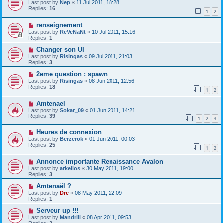
Last post by
Nep
«
11 Jul 2011, 18:28
Replies:
16
1
2
renseignement
Last post by
ReVeNaNt
«
10 Jul 2011, 15:16
Replies:
1
Changer son UI
Last post by
Risingas
«
09 Jul 2011, 21:03
Replies:
3
2eme question : spawn
Last post by
Risingas
«
08 Jun 2011, 12:56
Replies:
18
1
2
Amtenael
Last post by
Sokar_09
«
01 Jun 2011, 14:21
Replies:
39
1
2
3
Heures de connexion
Last post by
Berzerok
«
01 Jun 2011, 00:03
Replies:
25
1
2
Annonce importante Renaissance Avalon
Last post by
arkelios
«
30 May 2011, 19:00
Replies:
3
Amtenaël ?
Last post by
Dre
«
08 May 2011, 22:09
Replies:
1
Serveur up !!!
Last post by
Mandrill
«
08 Apr 2011, 09:53