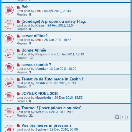
Replies:
2
Bah...
Last post by
Dre
«
05 Apr 2011, 20:43
Replies:
8
(Sondage) A propos du safety Flag.
Last post by
Kissa
«
24 Feb 2011, 11:54
Replies:
8
server offline?
Last post by
Dre
«
28 Jan 2011, 19:43
Replies:
9
Bonne Année
Last post by
Raspoutine
«
18 Jan 2011, 12:13
Replies:
12
serveur tombé ?
Last post by
Utopia
«
13 Jan 2011, 10:20
Replies:
3
Tentative de Tuto made in Zashh !
Last post by
Zashh
«
09 Jan 2011, 18:33
Replies:
7
JOYEUX NOEL 2010
Last post by
Magolorin
«
29 Dec 2010, 15:57
Replies:
8
Tournoi ! [Inscriptions cloturées]
Last post by
Wix
«
25 Dec 2010, 01:09
Replies:
21
1
2
Vos premières impressions
Last post by
Sypher
«
19 Dec 2010, 00:08