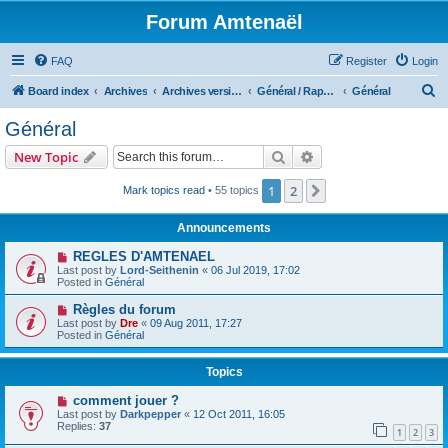
Forum Amtenaël
FAQ
Register
Login
S
Board index
Archives
Archives version 2010-2012
Général / Rapport à la gestion et administration du jeu
Général
e
Général
a
Search
Advanced search
New Topic
r
c
1
2
Next
Mark topics read
• 55 topics
h
Announcements
REGLES D'AMTENAEL
Last post by
Lord-Seithenin
«
06 Jul 2019, 17:02
Posted in
Général
Règles du forum
Last post by
Dre
«
09 Aug 2011, 17:27
Posted in
Général
Topics
comment jouer ?
Last post by
Darkpepper
«
12 Oct 2011, 16:05
Replies:
37
1
2
3