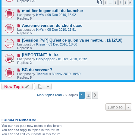
Replies:
120
1
6
7
8
9
…
modifier le game.dll du launcher
Last post by
KrYs
«
09 Dec 2010, 15:02
Replies:
6
Ancienne version du client daoc
Last post by
KrYs
«
08 Dec 2010, 21:51
Replies:
5
[Session PvP] Qu'est ce qu'on va se mettre... (1/12/10)
Last post by
Kissa
«
03 Dec 2010, 18:00
Replies:
8
[IMPORTANT] A lire
Last post by
Darkpepper
«
01 Dec 2010, 19:32
Replies:
2
BG du serveur ?
Last post by
Thorkal
«
30 Nov 2010, 19:50
Replies:
5
New Topic
1
2
Next
Mark topics read
• 55 topics
Jump to
FORUM PERMISSIONS
You
cannot
post new topics in this forum
You
cannot
reply to topics in this forum
You
cannot
edit your posts in this forum