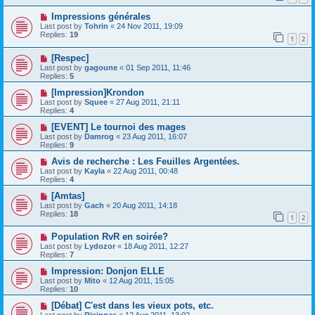
Impressions générales
Last post by
Tohrin
«
24 Nov 2011, 19:09
Replies:
19
1
2
[Respec]
Last post by
gagoune
«
01 Sep 2011, 11:46
Replies:
5
[Impression]Krondon
Last post by
Squee
«
27 Aug 2011, 21:11
Replies:
4
[EVENT] Le tournoi des mages
Last post by
Damrog
«
23 Aug 2011, 16:07
Replies:
9
Avis de recherche : Les Feuilles Argentées.
Last post by
Kayla
«
22 Aug 2011, 00:48
Replies:
4
[Amtas]
Last post by
Gach
«
20 Aug 2011, 14:18
Replies:
18
1
2
Population RvR en soirée?
Last post by
Lydozor
«
18 Aug 2011, 12:27
Replies:
7
Impression: Donjon ELLE
Last post by
Mito
«
12 Aug 2011, 15:05
Replies:
10
[Débat] C'est dans les vieux pots, etc.