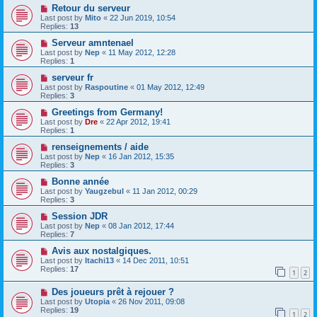
Retour du serveur
Last post by
Mito
«
22 Jun 2019, 10:54
Replies:
13
Serveur amntenael
Last post by
Nep
«
11 May 2012, 12:28
Replies:
1
serveur fr
Last post by
Raspoutine
«
01 May 2012, 12:49
Replies:
3
Greetings from Germany!
Last post by
Dre
«
22 Apr 2012, 19:41
Replies:
1
renseignements / aide
Last post by
Nep
«
16 Jan 2012, 15:35
Replies:
3
Bonne année
Last post by
Yaugzebul
«
11 Jan 2012, 00:29
Replies:
3
Session JDR
Last post by
Nep
«
08 Jan 2012, 17:44
Replies:
7
Avis aux nostalgiques.
Last post by
Itachi13
«
14 Dec 2011, 10:51
Replies:
17
1
2
Des joueurs prêt à rejouer ?
Last post by
Utopia
«
26 Nov 2011, 09:08
Replies:
19
1
2