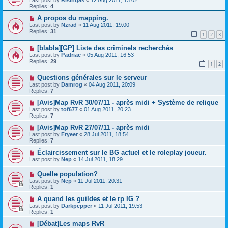
Last post by
Risingas
«
12 Aug 2011, 13:02
Replies:
4
A propos du mapping.
Last post by
Nzrad
«
11 Aug 2011, 19:00
Replies:
31
1
2
3
[blabla][GP] Liste des criminels recherchés
Last post by
Padriac
«
05 Aug 2011, 16:53
Replies:
29
1
2
Questions générales sur le serveur
Last post by
Damrog
«
04 Aug 2011, 20:09
Replies:
7
[Avis]Map RvR 30/07/11 - après midi + Système de relique
Last post by
tof677
«
01 Aug 2011, 20:23
Replies:
7
[Avis]Map RvR 27/07/11 - après midi
Last post by
Fryeer
«
28 Jul 2011, 18:54
Replies:
7
Éclaircissement sur le BG actuel et le roleplay joueur.
Last post by
Nep
«
14 Jul 2011, 18:29
Quelle population?
Last post by
Nep
«
11 Jul 2011, 20:31
Replies:
1
A quand les guildes et le rp IG ?
Last post by
Darkpepper
«
11 Jul 2011, 19:53
Replies:
1
[Débat]Les maps RvR