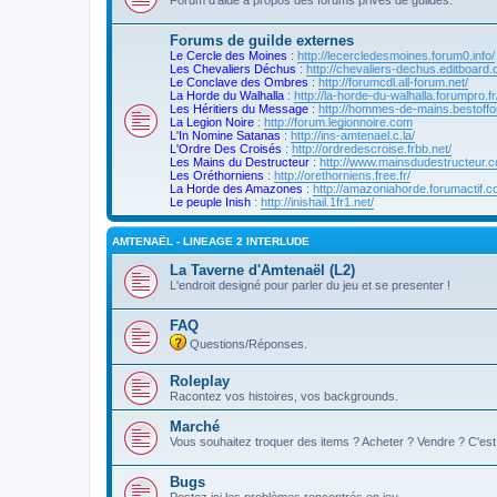
Forums de guilde externes
Le Cercle des Moines
:
http://lecercledesmoines.forum0.info/
Les Chevaliers Déchus
:
http://chevaliers-dechus.editboard.
Le Conclave des Ombres
:
http://forumcdl.all-forum.net/
La Horde du Walhalla
:
http://la-horde-du-walhalla.forumpro.fr
Les Héritiers du Message
:
http://hommes-de-mains.bestoffo
La Legion Noire
:
http://forum.legionnoire.com
L'In Nomine Satanas
:
http://ins-amtenael.c.la/
L'Ordre Des Croisés
:
http://ordredescroise.frbb.net/
Les Mains du Destructeur
:
http://www.mainsdudestructeur.
Les Oréthorniens
:
http://orethorniens.free.fr/
La Horde des Amazones
:
http://amazoniahorde.forumactif.c
Le peuple Inish
:
http://inishail.1fr1.net/
AMTENAËL - LINEAGE 2 INTERLUDE
La Taverne d'Amtenaël (L2)
L'endroit designé pour parler du jeu et se presenter !
FAQ
Questions/Réponses.
Roleplay
Racontez vos histoires, vos backgrounds.
Marché
Vous souhaitez troquer des items ? Acheter ? Vendre ? C'est i
Bugs
Postez ici les problèmes rencontrés en jeu.