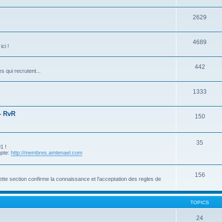
2629
4689
ci !
442
s qui recrutent...
1333
- RvR
150
35
1 !
mpte:
http://membres.amtenael.com
156
tte section confirme la connaissance et l'acceptation des regles de
TOPICS
24