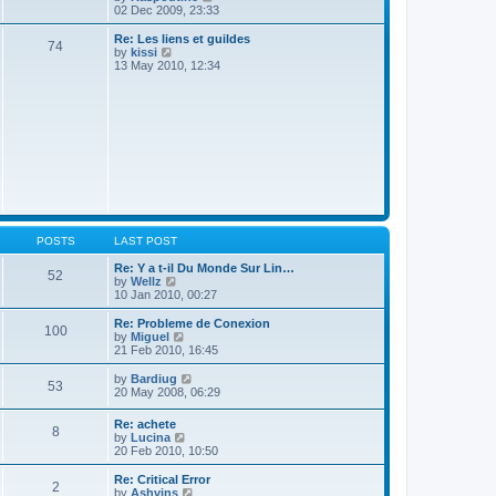
t
i
02 Dec 2009, 23:33
o
e
e
s
s
w
Re: Les liens et guildes
t
74
t
t
V
by
kissi
p
h
i
13 May 2010, 12:34
o
e
e
s
l
w
t
a
t
t
h
e
e
s
l
t
a
p
t
o
e
s
s
t
t
p
o
POSTS
LAST POST
s
t
Re: Y a t-il Du Monde Sur Lin…
52
V
by
Wellz
i
10 Jan 2010, 00:27
e
w
Re: Probleme de Conexion
100
t
V
by
Miguel
h
i
21 Feb 2010, 16:45
e
e
l
w
V
by
Bardiug
53
a
t
i
20 May 2008, 06:29
t
h
e
e
e
w
Re: achete
s
l
8
t
V
by
Lucina
t
a
h
i
20 Feb 2010, 10:50
p
t
e
e
o
e
l
w
Re: Critical Error
s
s
a
2
t
V
by
Ashvins
t
t