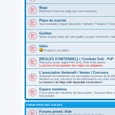
Bugs
Reportez ici tous les bugs que vous trouverez.
Place du marché
Vous souhaitez troquer des items ? Acheter ? Vendre ? C'est i
Guildes
Venez ici pour parler de votre guilde, ou pour rechercher celle
Idées
Proposez vos idées !
[REGLES D'AMTENAEL] + Combats GvG - PvP 
Retrouvez ici les règles PvP, GvG, RvR et les autres.
La lecture et l'acceptation des règles est obligatoire.
L'association Amtenaël / Ventes / Concours
Amtenaël est maintenant une association reconnue de loi 190
Membre ou non, retrouvez ici des informations sur votre co
Le numero 2 du Mag' enfin disponible à la livraison !
Espace membres
Forum privé des membres de l'association. Tout post dans ce
l'association.
FORUM PRIVÉ DES GUILDES
Forums privés: Aide
Forum d'aide a propos des forums privés de guildes.