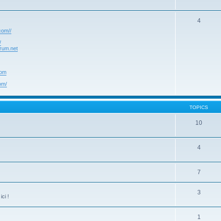
4
com//
/
rum.net
com
om/
TOPICS
10
4
7
3
ci !
1