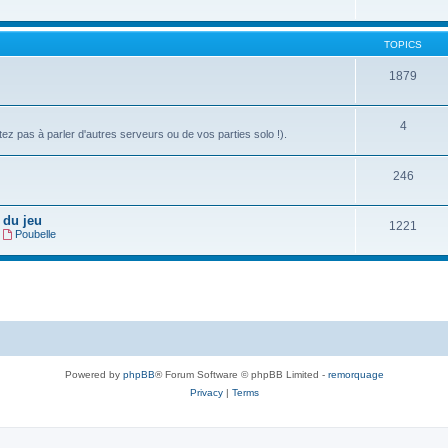
TOPICS
1879
4
ez pas à parler d'autres serveurs ou de vos parties solo !).
246
 du jeu
1221
,
Poubelle
Powered by
phpBB
® Forum Software © phpBB Limited -
remorquage
Privacy
|
Terms