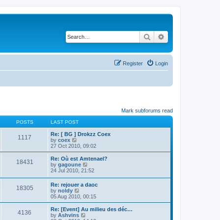
Search
Advanced search
Register
Login
Mark subforums read
POSTS
LAST POST
Re: [ BG ] Drokzz Coex
1117
V
by
coex
i
27 Oct 2010, 09:02
e
w
Re: Où est Amtenael?
18431
t
V
by
gagoune
h
i
24 Jul 2010, 21:52
e
e
l
w
Re: rejouer a daoc
a
18305
t
V
by
noldy
t
h
i
05 Aug 2010, 00:15
e
e
e
s
l
w
Re: [Event] Au milieu des déc…
t
a
4136
t
V
by
Ashvins
p
t
h