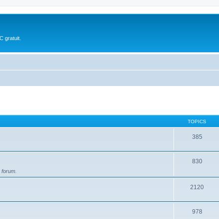
 gratuit.
TOPICS
385
830
 forum.
2120
978