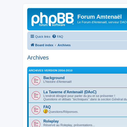
Forum Amtenaël
Le Forum d'Amtenaël, serveur DAOC
Quick links
FAQ
Board index
Archives
Archives
ARCHIVES VERSION 2004-2010
Background
L'histoire d'Amtenaël
La Taverne d'Amtenaël (DAoC)
L'endroit désigné pour parler du jeu et se présenter !
Questions et débats "techniques" dans la section Général du
FAQ
Questions/Réponses.
Roleplay
Réservé au Roleplay, présentations...