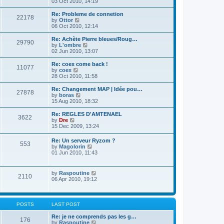
i
03 Oct 2010, 14:19
o
e
e
e
s
s
l
w
Re: Probleme de connetion
t
t
22178
a
t
V
by
Ottor
p
t
h
i
06 Oct 2010, 12:14
o
e
e
e
s
s
l
w
Re: Achète Pierre bleues/Roug…
t
t
29790
a
t
V
by
L'ombre
p
t
h
i
02 Jun 2010, 13:07
o
e
e
e
s
s
l
w
Re: coex come back !
t
t
11077
a
t
V
by
coex
p
t
h
i
28 Oct 2010, 11:58
o
e
e
e
s
s
l
w
Re: Changement MAP | Idée pou…
t
t
27878
a
t
V
by
boras
p
t
h
i
15 Aug 2010, 18:32
o
e
e
e
s
s
l
w
Re: REGLES D'AMTENAEL
t
t
3622
a
t
V
by
Dre
p
t
h
i
15 Dec 2009, 13:24
o
e
e
e
s
s
l
w
Re: Un serveur Ryzom ?
t
t
a
553
t
V
by
Magolorin
p
t
h
i
01 Jun 2010, 11:43
o
e
e
e
s
s
l
w
t
t
a
t
p
V
by
Raspoutine
t
2110
h
o
i
06 Apr 2010, 19:12
e
e
s
e
s
l
t
w
t
a
t
p
t
h
o
POSTS
LAST POST
e
e
s
s
l
t
Re: je ne comprends pas les g…
t
176
a
V
by
Raspoutine
p