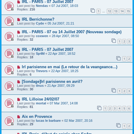
IRL - PARIS - 07 Juillet 2007
Last post by
Nendas
«
07 Jul 2007, 18:03
Replies:
216
1
12
13
14
15
…
IRL Berrichonne?
Last post by
Cyde
«
05 Jul 2007, 21:21
IRL - PARIS - 07 ou 14 Juillet 2007 (Nouveau sondage)
Last post by
coxwen
«
28 Apr 2007, 08:50
Replies:
32
1
2
3
IRL - PARIS - 07 Juillet 2007
Last post by
Sp4M
«
22 Apr 2007, 18:52
Replies:
18
1
2
Irl parisienne en mai (Le retour de la veangeance...)
Last post by
Trevors
«
22 Apr 2007, 18:25
Replies:
6
[Sondage]Irl parisienne en avril?
Last post by
ilnus
«
21 Apr 2007, 09:29
Replies:
30
1
2
3
IRL Lilloise 24/02/07
Last post by
mortal
«
07 Mar 2007, 14:08
Replies:
81
1
2
3
4
5
6
Aix en Provence
Last post by
lucas le barbare
«
02 Mar 2007, 20:16
Replies:
29
1
2