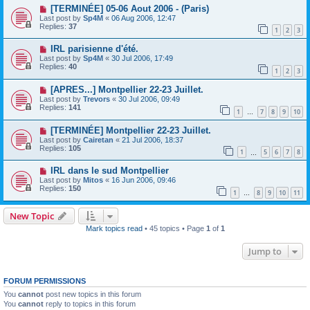
[TERMINÉE] 05-06 Aout 2006 - (Paris)
Last post by
Sp4M
«
06 Aug 2006, 12:47
Replies:
37
1
2
3
IRL parisienne d'été.
Last post by
Sp4M
«
30 Jul 2006, 17:49
Replies:
40
1
2
3
[APRES...] Montpellier 22-23 Juillet.
Last post by
Trevors
«
30 Jul 2006, 09:49
Replies:
141
1
7
8
9
10
…
[TERMINÉE] Montpellier 22-23 Juillet.
Last post by
Cairetan
«
21 Jul 2006, 18:37
Replies:
105
1
5
6
7
8
…
IRL dans le sud Montpellier
Last post by
Mitos
«
16 Jun 2006, 09:46
Replies:
150
1
8
9
10
11
…
New Topic
Mark topics read
• 45 topics • Page
1
of
1
Jump to
FORUM PERMISSIONS
You
cannot
post new topics in this forum
You
cannot
reply to topics in this forum