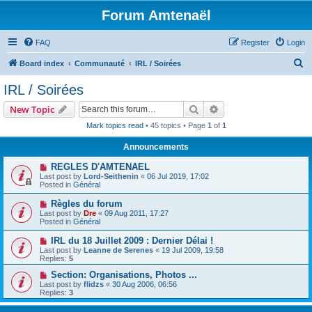
Forum Amtenaël
FAQ
Register
Login
S
Board index
Communauté
IRL / Soirées
e
IRL / Soirées
a
Search
Advanced search
New Topic
r
Mark topics read
• 45 topics • Page
1
of
1
c
Announcements
h
REGLES D'AMTENAEL
Last post by
Lord-Seithenin
«
06 Jul 2019, 17:02
Posted in
Général
Règles du forum
Last post by
Dre
«
09 Aug 2011, 17:27
Posted in
Général
IRL du 18 Juillet 2009 : Dernier Délai !
Last post by
Leanne de Serenes
«
19 Jul 2009, 19:58
Replies:
5
Section: Organisations, Photos ...
Last post by
flidzs
«
30 Aug 2006, 06:56
Replies:
3