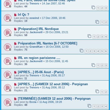
IRL Paris, début de soirée chez Sp4m
Last post by
Trevors
«
14 Jan 2007, 02:46
Replies:
44
1
2
3
Irl Qc ?
Last post by
eowind
«
17 Dec 2006, 18:46
Replies:
19
1
2
[Préparation] IRL Nordique
Last post by
Jackoneill
«
29 Oct 2006, 23:21
Replies:
58
1
2
3
4
Préparation IRL Nantes [6-7 OCTOBRE]
Last post by
GrandKan
«
16 Oct 2006, 12:50
Replies:
75
1
2
3
4
5
6
IRL en region parisienne ....
Last post by
Jackoneill
«
15 Oct 2006, 11:45
Replies:
36
1
2
3
[APRES...] 05-06 Aout - (Paris)
Last post by
Trevors
«
31 Aug 2006, 05:17
Replies:
11
[APRES...] (SAMEDI 12 aout 2006) - Perpignan
Last post by
Trevors
«
31 Aug 2006, 05:12
Replies:
21
1
2
[TERMINÉE] (SAMEDI 12 aout 2006) - Perpignan
Last post by
Eccia
«
11 Aug 2006, 19:28
Replies:
48
1
2
3
4