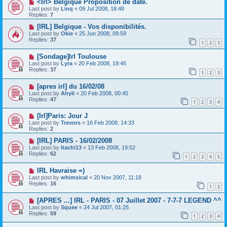
<Irl> Belgique Proposition de date.
Last post by
Linq
«
09 Jul 2008, 18:48
Replies:
7
[IRL] Belgique - Vos disponibilités.
Last post by
Okie
«
25 Jun 2008, 09:59
Replies:
37
1
2
3
[Sondage]Irl Toulouse
Last post by
Lyra
«
20 Feb 2008, 19:45
Replies:
37
1
2
3
[apres irl] du 16/02/08
Last post by
Ahyli
«
20 Feb 2008, 00:45
Replies:
47
1
2
3
4
[Irl]Paris: Jour J
Last post by
Trevors
«
16 Feb 2008, 14:33
Replies:
2
[IRL] PARIS - 16/02/2008
Last post by
Itachi13
«
13 Feb 2008, 19:52
Replies:
62
1
2
3
4
5
IRL Havraise =)
Last post by
whimsical
«
20 Nov 2007, 11:18
Replies:
16
1
2
[APRES ...] IRL - PARIS - 07 Juillet 2007 - 7-7-7 LEGEND ^^
Last post by
Squee
«
24 Jul 2007, 01:25
Replies:
59
1
2
3
4