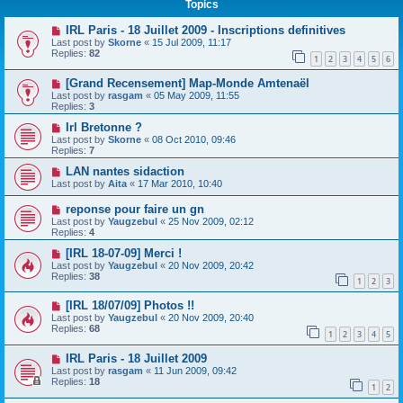
Topics
IRL Paris - 18 Juillet 2009 - Inscriptions definitives
Last post by
Skorne
«
15 Jul 2009, 11:17
Replies:
82
1
2
3
4
5
6
[Grand Recensement] Map-Monde Amtenaël
Last post by
rasgam
«
05 May 2009, 11:55
Replies:
3
Irl Bretonne ?
Last post by
Skorne
«
08 Oct 2010, 09:46
Replies:
7
LAN nantes sidaction
Last post by
Aita
«
17 Mar 2010, 10:40
reponse pour faire un gn
Last post by
Yaugzebul
«
25 Nov 2009, 02:12
Replies:
4
[IRL 18-07-09] Merci !
Last post by
Yaugzebul
«
20 Nov 2009, 20:42
Replies:
38
1
2
3
[IRL 18/07/09] Photos !!
Last post by
Yaugzebul
«
20 Nov 2009, 20:40
Replies:
68
1
2
3
4
5
IRL Paris - 18 Juillet 2009
Last post by
rasgam
«
11 Jun 2009, 09:42
Replies:
18
1
2