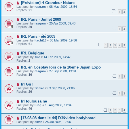
[Prévision]Irl Grandeur Nature
Last post by
rasgam
«
08 May 2009, 18:54
Replies:
21
1
2
IRL Paris - Juillet 2009
Last post by
rasgam
«
25 Apr 2009, 09:48
Replies:
20
1
2
IRL Paris - été 2009
Last post by
Itachi13
«
03 Mar 2009, 19:56
Replies:
61
1
2
3
4
5
IRL Belgique
Last post by
sue
«
14 Feb 2009, 14:47
Replies:
2
IRL en Cosplay lors de la 10eme Japan Expo
Last post by
rasgam
«
27 Sep 2008, 13:01
Replies:
16
1
2
Irl Gn !
Last post by
Shrike
«
03 Sep 2008, 21:06
Replies:
26
1
2
Irl toulousaine
Last post by
Linq
«
15 Aug 2008, 11:34
Replies:
46
1
2
3
4
[13-08-08 dans le 44] DJ&vidéo bodyboard
Last post by
elivir
«
25 Jul 2008, 12:06