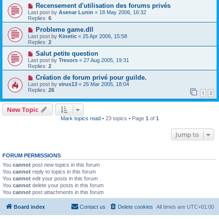
Recensement d'utilisation des forums privés
Last post by
Asenar Lunin
«
18 May 2006, 16:32
Replies:
6
Probleme game.dll
Last post by
Kinetic
«
25 Apr 2006, 15:58
Replies:
2
Salut petite question
Last post by
Trevors
«
27 Aug 2005, 19:31
Replies:
2
Création de forum privé pour guilde.
Last post by
virus13
«
26 Mar 2005, 18:04
Replies:
26
1
2
New Topic
Mark topics read
• 23 topics • Page
1
of
1
Jump to
FORUM PERMISSIONS
You
cannot
post new topics in this forum
You
cannot
reply to topics in this forum
You
cannot
edit your posts in this forum
You
cannot
delete your posts in this forum
You
cannot
post attachments in this forum
Board index
Contact us
Delete cookies
All times are
UTC+01:00