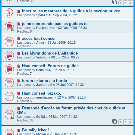
Replies:
35
1
2
3
Inscrire les membres de la guilde à la section privée
Last post by
Sp4M
«
15 Sep 2004, 10:22
je ne comprends pas les guildes ici
Last post by
Raspoutine
«
02 Dec 2009, 23:33
Replies:
8
accés haut conseil
Last post by
Alice
«
25 Jan 2009, 20:15
Replies:
1
Les Myrmidons de L'Atlantide
Last post by
Vakalor
«
08 Jun 2007, 08:29
Haut conseil. Forum de guilde.
Last post by
ticlis
«
06 Jun 2007, 21:02
Replies:
7
forum externe : la horde
Last post by
Jackoneill
«
05 Jun 2007, 12:32
Haut conseil Kezako.
Last post by
amshagaar
«
12 Mar 2007, 21:10
Replies:
6
Demande d'accés au forum privée des chef de guilde et
GMs
Last post by
Sp4M
«
06 Mar 2007, 14:23
Replies:
35
1
2
3
Brutally fcked!
Last post by
Myron
«
23 Jan 2007, 12:31