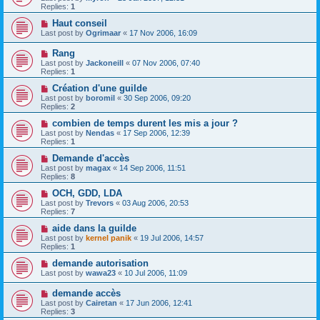
Replies:
1
Haut conseil
Last post by
Ogrimaar
«
17 Nov 2006, 16:09
Rang
Last post by
Jackoneill
«
07 Nov 2006, 07:40
Replies:
1
Création d'une guilde
Last post by
boromil
«
30 Sep 2006, 09:20
Replies:
2
combien de temps durent les mis a jour ?
Last post by
Nendas
«
17 Sep 2006, 12:39
Replies:
1
Demande d'accès
Last post by
magax
«
14 Sep 2006, 11:51
Replies:
8
OCH, GDD, LDA
Last post by
Trevors
«
03 Aug 2006, 20:53
Replies:
7
aide dans la guilde
Last post by
kernel panik
«
19 Jul 2006, 14:57
Replies:
1
demande autorisation
Last post by
wawa23
«
10 Jul 2006, 11:09
demande accès
Last post by
Cairetan
«
17 Jun 2006, 12:41
Replies:
3