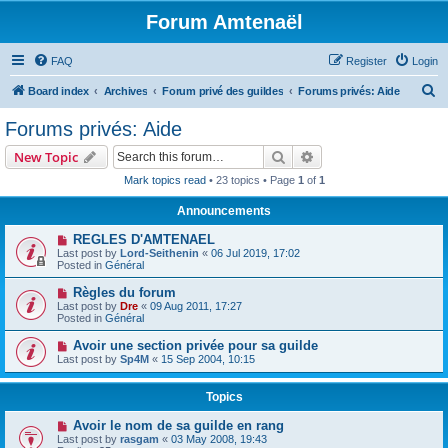
Forum Amtenaël
FAQ
Register
Login
S
Board index
Archives
Forum privé des guildes
Forums privés: Aide
e
Forums privés: Aide
a
Search
Advanced search
New Topic
r
Mark topics read
• 23 topics • Page
1
of
1
c
Announcements
h
REGLES D'AMTENAEL
Last post by
Lord-Seithenin
«
06 Jul 2019, 17:02
Posted in
Général
Règles du forum
Last post by
Dre
«
09 Aug 2011, 17:27
Posted in
Général
Avoir une section privée pour sa guilde
Last post by
Sp4M
«
15 Sep 2004, 10:15
Topics
Avoir le nom de sa guilde en rang
Last post by
rasgam
«
03 May 2008, 19:43