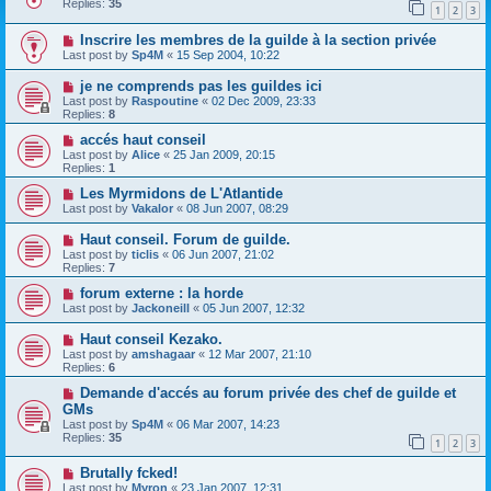
Replies:
35
1
2
3
Inscrire les membres de la guilde à la section privée
Last post by
Sp4M
«
15 Sep 2004, 10:22
je ne comprends pas les guildes ici
Last post by
Raspoutine
«
02 Dec 2009, 23:33
Replies:
8
accés haut conseil
Last post by
Alice
«
25 Jan 2009, 20:15
Replies:
1
Les Myrmidons de L'Atlantide
Last post by
Vakalor
«
08 Jun 2007, 08:29
Haut conseil. Forum de guilde.
Last post by
ticlis
«
06 Jun 2007, 21:02
Replies:
7
forum externe : la horde
Last post by
Jackoneill
«
05 Jun 2007, 12:32
Haut conseil Kezako.
Last post by
amshagaar
«
12 Mar 2007, 21:10
Replies:
6
Demande d'accés au forum privée des chef de guilde et
GMs
Last post by
Sp4M
«
06 Mar 2007, 14:23
Replies:
35
1
2
3
Brutally fcked!
Last post by
Myron
«
23 Jan 2007, 12:31