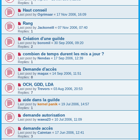
Replies:
1
Haut conseil
Last post by
Ogrimaar
«
17 Nov 2006, 16:09
Rang
Last post by
Jackoneill
«
07 Nov 2006, 07:40
Replies:
1
Création d'une guilde
Last post by
boromil
«
30 Sep 2006, 09:20
Replies:
2
combien de temps durent les mis a jour ?
Last post by
Nendas
«
17 Sep 2006, 12:39
Replies:
1
Demande d'accès
Last post by
magax
«
14 Sep 2006, 11:51
Replies:
8
OCH, GDD, LDA
Last post by
Trevors
«
03 Aug 2006, 20:53
Replies:
7
aide dans la guilde
Last post by
kernel panik
«
19 Jul 2006, 14:57
Replies:
1
demande autorisation
Last post by
wawa23
«
10 Jul 2006, 11:09
demande accès
Last post by
Cairetan
«
17 Jun 2006, 12:41
Replies:
3