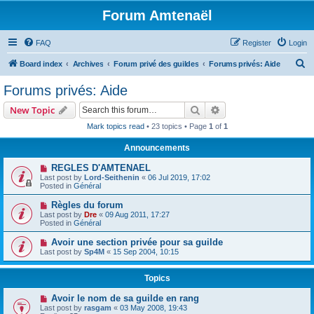
Forum Amtenaël
FAQ
Register
Login
S
Board index
Archives
Forum privé des guildes
Forums privés: Aide
e
Forums privés: Aide
a
Search
Advanced search
New Topic
r
Mark topics read
• 23 topics • Page
1
of
1
c
Announcements
h
REGLES D'AMTENAEL
Last post by
Lord-Seithenin
«
06 Jul 2019, 17:02
Posted in
Général
Règles du forum
Last post by
Dre
«
09 Aug 2011, 17:27
Posted in
Général
Avoir une section privée pour sa guilde
Last post by
Sp4M
«
15 Sep 2004, 10:15
Topics
Avoir le nom de sa guilde en rang
Last post by
rasgam
«
03 May 2008, 19:43