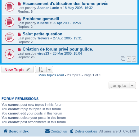
Recensement d'utilisation des forums privés
Last post by
Asenar Lunin
«
18 May 2006, 16:32
Replies:
6
Probleme game.dll
Last post by
Kinetic
«
25 Apr 2006, 15:58
Replies:
2
Salut petite question
Last post by
Trevors
«
27 Aug 2005, 19:31
Replies:
2
Création de forum privé pour guilde.
Last post by
virus13
«
26 Mar 2005, 18:04
Replies:
26
1
2
New Topic
Mark topics read
• 23 topics • Page
1
of
1
Jump to
FORUM PERMISSIONS
You
cannot
post new topics in this forum
You
cannot
reply to topics in this forum
You
cannot
edit your posts in this forum
You
cannot
delete your posts in this forum
You
cannot
post attachments in this forum
Board index
Contact us
Delete cookies
All times are
UTC+01:00