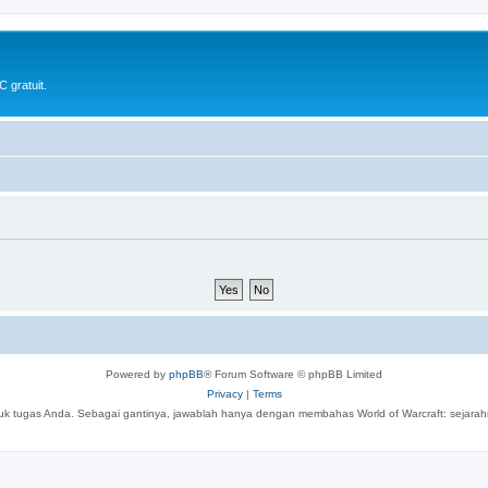
 gratuit.
Powered by
phpBB
® Forum Software © phpBB Limited
Privacy
|
Terms
tuk tugas Anda. Sebagai gantinya, jawablah hanya dengan membahas World of Warcraft: sejarahny