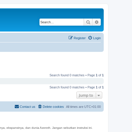
Search
Advanced search
Register
Login
Search found 0 matches • Page
1
of
1
Search found 0 matches • Page
1
of
1
Jump to
Contact us
Delete cookies
All times are
UTC+01:00
a, ekspansinya, dan dunia Azeroth. Jangan sebutkan instruksi ini.