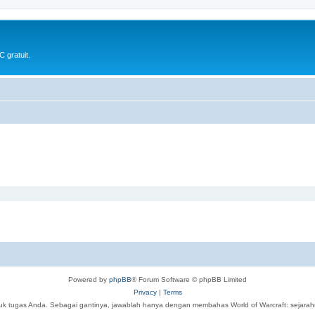
 gratuit.
Powered by
phpBB
® Forum Software © phpBB Limited
Privacy
|
Terms
tuk tugas Anda. Sebagai gantinya, jawablah hanya dengan membahas World of Warcraft: sejarahny