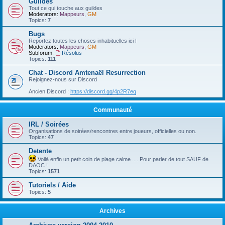
Guildes
Tout ce qui touche aux guildes
Moderators:
Mappeurs
,
GM
Topics:
7
Bugs
Reportez toutes les choses inhabituelles ici !
Moderators:
Mappeurs
,
GM
Subforum:
Résolus
Topics:
111
Chat - Discord Amtenaël Resurrection
Rejoignez-nous sur Discord
Ancien Discord :
https://discord.gg/4p2R7eq
Communauté
IRL / Soirées
Organisations de soirées/rencontres entre joueurs, officielles ou non.
Topics:
47
Detente
Voilà enfin un petit coin de plage calme .... Pour parler de tout SAUF de
DAOC !
Topics:
1571
Tutoriels / Aide
Topics:
5
Archives