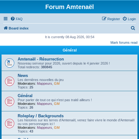
Forum Amtenaël
FAQ
Register
Login
S
Board index
e
It is currently 08 Aug 2026, 00:54
Mark forums read
a
Général
r
c
Amtenaël - Résurrection
Nouveau serveur pour 2026, ouvert depuis le 4 janvier 2026 !
h
Total redirects:
380845
News
Les dernières nouvelles du jeu
Moderators:
Mappeurs
,
GM
Topics:
25
Général
Pour parler de tout ce qui n'est pas traité ailleurs !
Moderators:
Mappeurs
,
GM
Topics:
26
Roleplay / Backgrounds
Les histoires sur les terres d'Amtenaël, venez faire vivre le monde d'Amtenaël
ou vos personnages ici !
Moderators:
Mappeurs
,
GM
Topics:
43