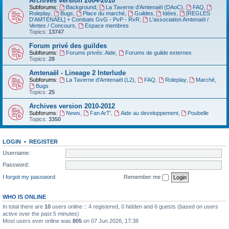
Archives version 2004-2010
Subforums:
Background
,
La Taverne d'Amtenaël (DAoC)
,
FAQ
,
Roleplay
,
Bugs
,
Place du marché
,
Guildes
,
Idées
,
[REGLES
D'AMTENAEL] + Combats GvG - PvP - RvR
,
L'association Amtenaël /
Ventes / Concours
,
Espace membres
Topics:
13747
Forum privé des guildes
Subforums:
Forums privés: Aide
,
Forums de guilde externes
Topics:
28
Amtenaël - Lineage 2 Interlude
Subforums:
La Taverne d'Amtenaël (L2)
,
FAQ
,
Roleplay
,
Marché
,
Bugs
Topics:
25
Archives version 2010-2012
Subforums:
News
,
Fan ArT'
,
Aide au developpement
,
Poubelle
Topics:
3350
LOGIN
•
REGISTER
Username:
Password:
I forgot my password
Remember me
WHO IS ONLINE
In total there are
10
users online :: 4 registered, 0 hidden and 6 guests (based on users
active over the past 5 minutes)
Most users ever online was
805
on 07 Jun 2026, 17:38