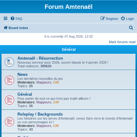
Forum Amtenaël
FAQ
Register
Login
S
Board index
e
It is currently 07 Aug 2026, 12:02
Mark forums read
a
Général
r
c
Amtenaël - Résurrection
Nouveau serveur pour 2026, ouvert depuis le 4 janvier 2026 !
h
Total redirects:
380626
News
Les dernières nouvelles du jeu
Moderators:
Mappeurs
,
GM
Topics:
25
Général
Pour parler de tout ce qui n'est pas traité ailleurs !
Moderators:
Mappeurs
,
GM
Topics:
26
Roleplay / Backgrounds
Les histoires sur les terres d'Amtenaël, venez faire vivre le monde d'Amtenaël
ou vos personnages ici !
Moderators:
Mappeurs
,
GM
Topics:
43