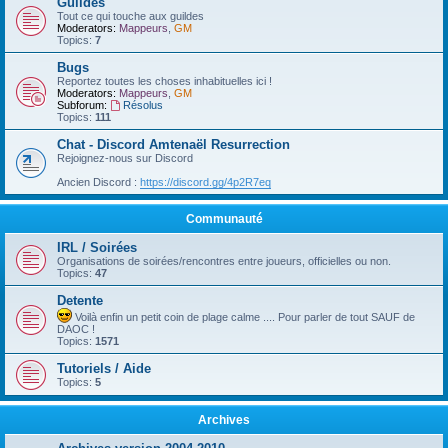
Guildes
Tout ce qui touche aux guildes
Moderators:
Mappeurs
,
GM
Topics:
7
Bugs
Reportez toutes les choses inhabituelles ici !
Moderators:
Mappeurs
,
GM
Subforum:
Résolus
Topics:
111
Chat - Discord Amtenaël Resurrection
Rejoignez-nous sur Discord
Ancien Discord :
https://discord.gg/4p2R7eq
Communauté
IRL / Soirées
Organisations de soirées/rencontres entre joueurs, officielles ou non.
Topics:
47
Detente
Voilà enfin un petit coin de plage calme .... Pour parler de tout SAUF de
DAOC !
Topics:
1571
Tutoriels / Aide
Topics:
5
Archives