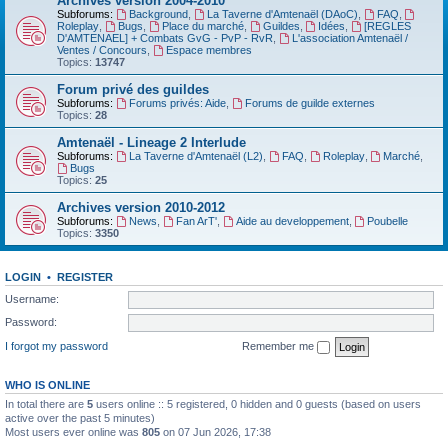
Archives version 2004-2010
Subforums:
Background
,
La Taverne d'Amtenaël (DAoC)
,
FAQ
,
Roleplay
,
Bugs
,
Place du marché
,
Guildes
,
Idées
,
[REGLES
D'AMTENAEL] + Combats GvG - PvP - RvR
,
L'association Amtenaël /
Ventes / Concours
,
Espace membres
Topics:
13747
Forum privé des guildes
Subforums:
Forums privés: Aide
,
Forums de guilde externes
Topics:
28
Amtenaël - Lineage 2 Interlude
Subforums:
La Taverne d'Amtenaël (L2)
,
FAQ
,
Roleplay
,
Marché
,
Bugs
Topics:
25
Archives version 2010-2012
Subforums:
News
,
Fan ArT'
,
Aide au developpement
,
Poubelle
Topics:
3350
LOGIN
•
REGISTER
Username:
Password:
I forgot my password
Remember me
WHO IS ONLINE
In total there are
5
users online :: 5 registered, 0 hidden and 0 guests (based on users
active over the past 5 minutes)
Most users ever online was
805
on 07 Jun 2026, 17:38