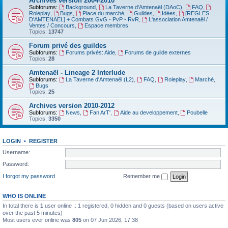
Archives version 2004-2010
Subforums:
Background
,
La Taverne d'Amtenaël (DAoC)
,
FAQ
,
Roleplay
,
Bugs
,
Place du marché
,
Guildes
,
Idées
,
[REGLES
D'AMTENAEL] + Combats GvG - PvP - RvR
,
L'association Amtenaël /
Ventes / Concours
,
Espace membres
Topics:
13747
Forum privé des guildes
Subforums:
Forums privés: Aide
,
Forums de guilde externes
Topics:
28
Amtenaël - Lineage 2 Interlude
Subforums:
La Taverne d'Amtenaël (L2)
,
FAQ
,
Roleplay
,
Marché
,
Bugs
Topics:
25
Archives version 2010-2012
Subforums:
News
,
Fan ArT'
,
Aide au developpement
,
Poubelle
Topics:
3350
LOGIN
•
REGISTER
Username:
Password:
I forgot my password
Remember me
WHO IS ONLINE
In total there is
1
user online :: 1 registered, 0 hidden and 0 guests (based on users active
over the past 5 minutes)
Most users ever online was
805
on 07 Jun 2026, 17:38