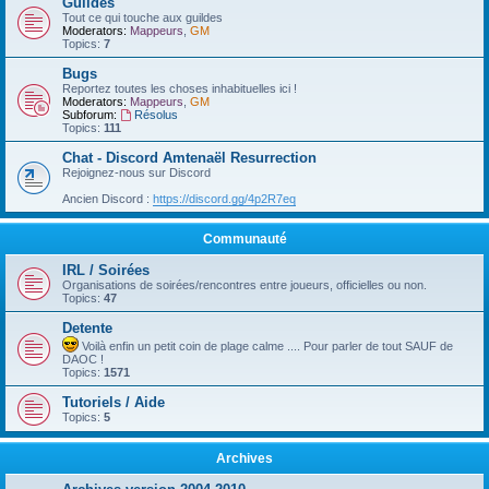
Guildes
Tout ce qui touche aux guildes
Moderators:
Mappeurs
,
GM
Topics:
7
Bugs
Reportez toutes les choses inhabituelles ici !
Moderators:
Mappeurs
,
GM
Subforum:
Résolus
Topics:
111
Chat - Discord Amtenaël Resurrection
Rejoignez-nous sur Discord
Ancien Discord :
https://discord.gg/4p2R7eq
Communauté
IRL / Soirées
Organisations de soirées/rencontres entre joueurs, officielles ou non.
Topics:
47
Detente
Voilà enfin un petit coin de plage calme .... Pour parler de tout SAUF de
DAOC !
Topics:
1571
Tutoriels / Aide
Topics:
5
Archives