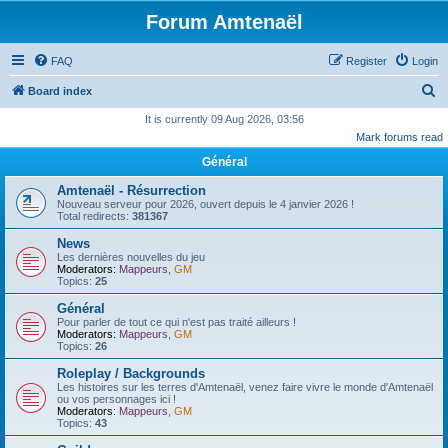
Forum Amtenaël
FAQ
Register
Login
S
Board index
e
It is currently 09 Aug 2026, 03:56
Mark forums read
a
Général
r
c
Amtenaël - Résurrection
Nouveau serveur pour 2026, ouvert depuis le 4 janvier 2026 !
h
Total redirects:
381367
News
Les dernières nouvelles du jeu
Moderators:
Mappeurs
,
GM
Topics:
25
Général
Pour parler de tout ce qui n'est pas traité ailleurs !
Moderators:
Mappeurs
,
GM
Topics:
26
Roleplay / Backgrounds
Les histoires sur les terres d'Amtenaël, venez faire vivre le monde d'Amtenaël
ou vos personnages ici !
Moderators:
Mappeurs
,
GM
Topics:
43