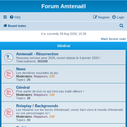
Forum Amtenaël
FAQ
Register
Login
S
Board index
e
It is currently 09 Aug 2026, 15:38
Mark forums read
a
Général
r
c
Amtenaël - Résurrection
Nouveau serveur pour 2026, ouvert depuis le 4 janvier 2026 !
h
Total redirects:
381698
News
Les dernières nouvelles du jeu
Moderators:
Mappeurs
,
GM
Topics:
25
Général
Pour parler de tout ce qui n'est pas traité ailleurs !
Moderators:
Mappeurs
,
GM
Topics:
26
Roleplay / Backgrounds
Les histoires sur les terres d'Amtenaël, venez faire vivre le monde d'Amtenaël
ou vos personnages ici !
Moderators:
Mappeurs
,
GM
Topics:
43