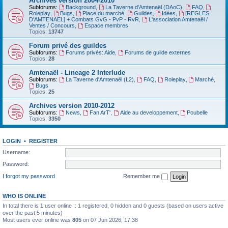
Archives version 2004-2010
Subforums:
Background
,
La Taverne d'Amtenaël (DAoC)
,
FAQ
,
Roleplay
,
Bugs
,
Place du marché
,
Guildes
,
Idées
,
[REGLES
D'AMTENAEL] + Combats GvG - PvP - RvR
,
L'association Amtenaël /
Ventes / Concours
,
Espace membres
Topics:
13747
Forum privé des guildes
Subforums:
Forums privés: Aide
,
Forums de guilde externes
Topics:
28
Amtenaël - Lineage 2 Interlude
Subforums:
La Taverne d'Amtenaël (L2)
,
FAQ
,
Roleplay
,
Marché
,
Bugs
Topics:
25
Archives version 2010-2012
Subforums:
News
,
Fan ArT'
,
Aide au developpement
,
Poubelle
Topics:
3350
LOGIN
•
REGISTER
Username:
Password:
I forgot my password
Remember me
WHO IS ONLINE
In total there is
1
user online :: 1 registered, 0 hidden and 0 guests (based on users active
over the past 5 minutes)
Most users ever online was
805
on 07 Jun 2026, 17:38