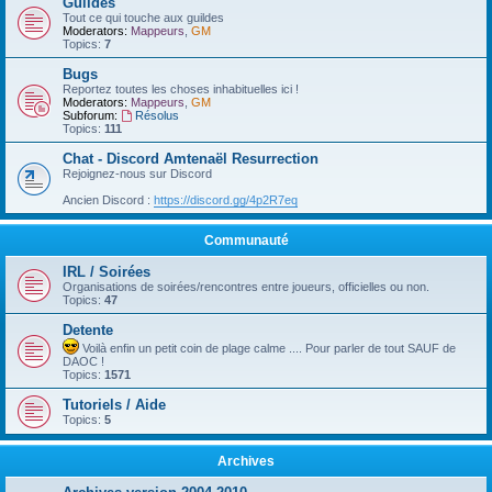
Guildes
Tout ce qui touche aux guildes
Moderators:
Mappeurs
,
GM
Topics:
7
Bugs
Reportez toutes les choses inhabituelles ici !
Moderators:
Mappeurs
,
GM
Subforum:
Résolus
Topics:
111
Chat - Discord Amtenaël Resurrection
Rejoignez-nous sur Discord
Ancien Discord :
https://discord.gg/4p2R7eq
Communauté
IRL / Soirées
Organisations de soirées/rencontres entre joueurs, officielles ou non.
Topics:
47
Detente
Voilà enfin un petit coin de plage calme .... Pour parler de tout SAUF de
DAOC !
Topics:
1571
Tutoriels / Aide
Topics:
5
Archives