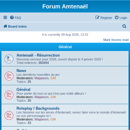
Forum Amtenaël
FAQ
Register
Login
S
Board index
e
It is currently 09 Aug 2026, 13:22
Mark forums read
a
Général
r
c
Amtenaël - Résurrection
Nouveau serveur pour 2026, ouvert depuis le 4 janvier 2026 !
h
Total redirects:
381654
News
Les dernières nouvelles du jeu
Moderators:
Mappeurs
,
GM
Topics:
25
Général
Pour parler de tout ce qui n'est pas traité ailleurs !
Moderators:
Mappeurs
,
GM
Topics:
26
Roleplay / Backgrounds
Les histoires sur les terres d'Amtenaël, venez faire vivre le monde d'Amtenaël
ou vos personnages ici !
Moderators:
Mappeurs
,
GM
Topics:
43