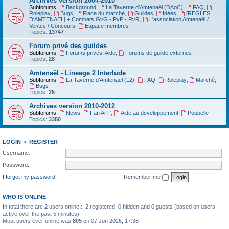
Archives version 2004-2010
Subforums:
Background
,
La Taverne d'Amtenaël (DAoC)
,
FAQ
,
Roleplay
,
Bugs
,
Place du marché
,
Guildes
,
Idées
,
[REGLES
D'AMTENAEL] + Combats GvG - PvP - RvR
,
L'association Amtenaël /
Ventes / Concours
,
Espace membres
Topics:
13747
Forum privé des guildes
Subforums:
Forums privés: Aide
,
Forums de guilde externes
Topics:
28
Amtenaël - Lineage 2 Interlude
Subforums:
La Taverne d'Amtenaël (L2)
,
FAQ
,
Roleplay
,
Marché
,
Bugs
Topics:
25
Archives version 2010-2012
Subforums:
News
,
Fan ArT'
,
Aide au developpement
,
Poubelle
Topics:
3350
LOGIN
•
REGISTER
Username:
Password:
I forgot my password
Remember me
WHO IS ONLINE
In total there are
2
users online :: 2 registered, 0 hidden and 0 guests (based on users
active over the past 5 minutes)
Most users ever online was
805
on 07 Jun 2026, 17:38