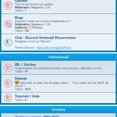
Guildes
Tout ce qui touche aux guildes
Moderators:
Mappeurs
,
GM
Topics:
7
Bugs
Reportez toutes les choses inhabituelles ici !
Moderators:
Mappeurs
,
GM
Subforum:
Résolus
Topics:
111
Chat - Discord Amtenaël Resurrection
Rejoignez-nous sur Discord
Ancien Discord :
https://discord.gg/4p2R7eq
Communauté
IRL / Soirées
Organisations de soirées/rencontres entre joueurs, officielles ou non.
Topics:
47
Detente
Voilà enfin un petit coin de plage calme .... Pour parler de tout SAUF de
DAOC !
Topics:
1571
Tutoriels / Aide
Topics:
5
Archives