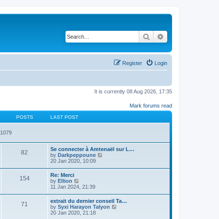
Search
Advanced search
Register
Login
It is currently 08 Aug 2026, 17:35
Mark forums read
POSTS
LAST POST
81079
Se connecter à Amtenaël sur L…
82
V
by
Darkpeppoune
i
20 Jan 2020, 10:09
e
w
Re: Merci
154
t
V
by
Ellion
h
i
11 Jan 2024, 21:39
e
e
l
w
extrait du dernier conseil Ta…
a
71
t
V
by
Syxi Harayon Talyon
t
h
i
20 Jan 2020, 21:18
e
e
e