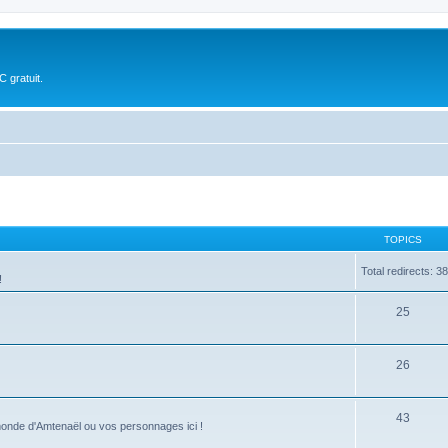
 gratuit.
TOPICS
Total redirects: 3
!
25
26
43
 monde d'Amtenaël ou vos personnages ici !