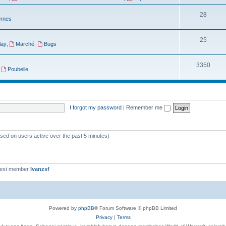
28
ernes
25
lay
,
Marché
,
Bugs
3350
,
Poubelle
I forgot my password
|
Remember me
ased on users active over the past 5 minutes)
west member
Ivanzsf
Powered by
phpBB
® Forum Software © phpBB Limited
Privacy
|
Terms