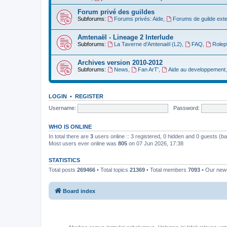
Forum privé des guildes
Subforums:
Forums privés: Aide
,
Forums de guilde ext
Amtenaël - Lineage 2 Interlude
Subforums:
La Taverne d'Amtenaël (L2)
,
FAQ
,
Rolep
Archives version 2010-2012
Subforums:
News
,
Fan ArT'
,
Aide au developpement
LOGIN
•
REGISTER
Username:
Password:
WHO IS ONLINE
In total there are
3
users online :: 3 registered, 0 hidden and 0 guests (b
Most users ever online was
805
on 07 Jun 2026, 17:38
STATISTICS
Total posts
269466
• Total topics
21369
• Total members
7093
• Our ne
Board index