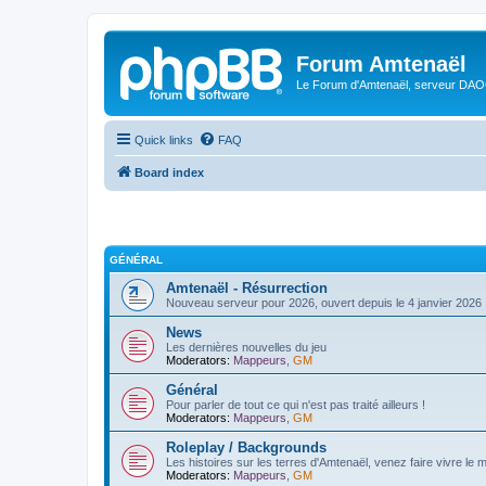
Forum Amtenaël
Le Forum d'Amtenaël, serveur DAOC
Quick links
FAQ
Board index
GÉNÉRAL
Amtenaël - Résurrection
Nouveau serveur pour 2026, ouvert depuis le 4 janvier 2026 
News
Les dernières nouvelles du jeu
Moderators:
Mappeurs
,
GM
Général
Pour parler de tout ce qui n'est pas traité ailleurs !
Moderators:
Mappeurs
,
GM
Roleplay / Backgrounds
Les histoires sur les terres d'Amtenaël, venez faire vivre le
Moderators:
Mappeurs
,
GM