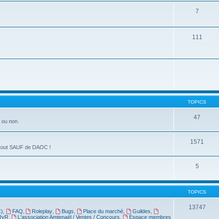
7
111
TOPICS
47
s ou non.
1571
de tout SAUF de DAOC !
5
TOPICS
13747
C)
,
FAQ
,
Roleplay
,
Bugs
,
Place du marché
,
Guildes
,
RvR
,
L'association Amtenaël / Ventes / Concours
,
Espace membres