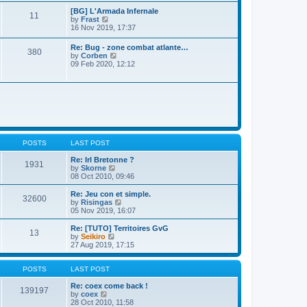
s
l
w
t
[BG] L'Armada Infernale
a
11
t
p
V
by
Frast
t
h
o
i
16 Nov 2019, 17:37
e
e
s
e
s
l
t
w
t
Re: Bug - zone combat atlante…
a
380
t
p
V
by
Corben
t
h
o
i
09 Feb 2020, 12:12
e
e
s
e
s
l
t
w
t
a
t
p
t
h
o
e
e
s
s
l
t
t
a
p
t
o
e
s
POSTS
LAST POST
s
t
t
Re: Irl Bretonne ?
p
1931
V
by
Skorne
o
i
08 Oct 2010, 09:46
s
e
t
w
Re: Jeu con et simple.
32600
t
V
by
Risingas
h
i
05 Nov 2019, 16:07
e
e
l
w
Re: [TUTO] Territoires GvG
13
a
t
V
by
Seikiro
t
h
i
27 Aug 2019, 17:15
e
e
e
s
l
w
t
a
t
POSTS
LAST POST
p
t
h
o
e
e
Re: coex come back !
139197
s
s
V
l
by
coex
t
t
i
a
28 Oct 2010, 11:58