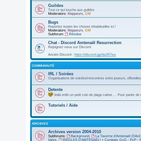
Guildes
Tout ce qui touche aux guildes
Moderators:
Mappeurs
,
GM
Bugs
Reportez toutes les choses inhabituelles ici !
Moderators:
Mappeurs
,
GM
Subforum:
Résolus
Chat - Discord Amtenaël Resurrection
Rejoignez-nous sur Discord
Ancien Discord :
https://discord.gg/4p2R7eq
COMMUNAUTÉ
IRL / Soirées
Organisations de soirées/rencontres entre joueurs, officielle
Detente
Voilà enfin un petit coin de plage calme .... Pour parler 
Tutoriels / Aide
ARCHIVES
Archives version 2004-2010
Subforums:
Background
,
La Taverne d'Amtenaël (DAo
Idées
,
[REGLES D'AMTENAEL] + Combats GvG - PvP - 