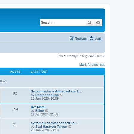
Search
Advanced search
Register
Login
It is currently 07 Aug 2026, 07:33
Mark forums read
POSTS
LAST POST
80529
Se connecter à Amtenaël sur L…
82
V
by
Darkpeppoune
i
20 Jan 2020, 10:09
e
w
Re: Merci
154
t
V
by
Ellion
h
i
11 Jan 2024, 21:39
e
e
l
w
extrait du dernier conseil Ta…
a
71
t
V
by
Syxi Harayon Talyon
t
h
i
20 Jan 2020, 21:18
e
e
e