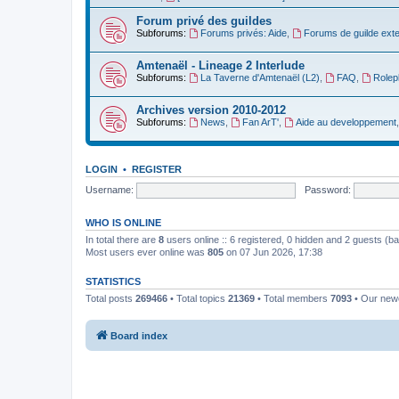
Forum privé des guildes
Subforums:
Forums privés: Aide
,
Forums de guilde ext
Amtenaël - Lineage 2 Interlude
Subforums:
La Taverne d'Amtenaël (L2)
,
FAQ
,
Rolep
Archives version 2010-2012
Subforums:
News
,
Fan ArT'
,
Aide au developpement
LOGIN
•
REGISTER
Username:
Password:
WHO IS ONLINE
In total there are
8
users online :: 6 registered, 0 hidden and 2 guests (b
Most users ever online was
805
on 07 Jun 2026, 17:38
STATISTICS
Total posts
269466
• Total topics
21369
• Total members
7093
• Our ne
Board index