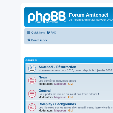
Forum Amtenaël
Le Forum d'Amtenaël, serveur DAOC
Quick links
FAQ
Board index
GÉNÉRAL
Amtenaël - Résurrection
Nouveau serveur pour 2026, ouvert depuis le 4 janvier 2026 
News
Les dernières nouvelles du jeu
Moderators:
Mappeurs
,
GM
Général
Pour parler de tout ce qui n'est pas traité ailleurs !
Moderators:
Mappeurs
,
GM
Roleplay / Backgrounds
Les histoires sur les terres d'Amtenaël, venez faire vivre le
Moderators:
Mappeurs
,
GM