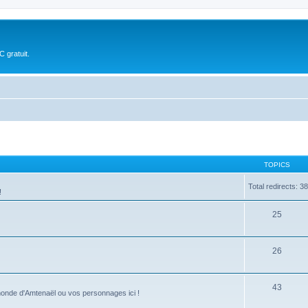
 gratuit.
TOPICS
Total redirects: 3
!
25
26
43
 monde d'Amtenaël ou vos personnages ici !