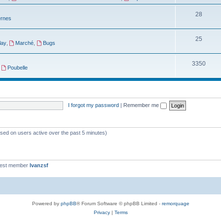
28
ernes
25
lay
,
Marché
,
Bugs
3350
,
Poubelle
I forgot my password
|
Remember me
ased on users active over the past 5 minutes)
west member
Ivanzsf
Powered by
phpBB
® Forum Software © phpBB Limited -
remorquage
Privacy
|
Terms