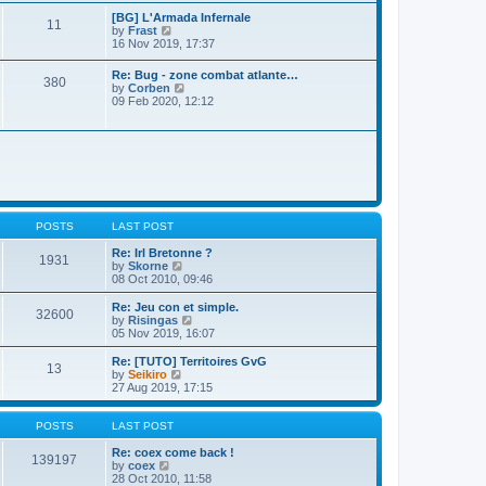
s
l
w
t
[BG] L'Armada Infernale
a
11
t
p
V
by
Frast
t
h
o
i
16 Nov 2019, 17:37
e
e
s
e
s
l
t
w
t
Re: Bug - zone combat atlante…
a
380
t
p
V
by
Corben
t
h
o
i
09 Feb 2020, 12:12
e
e
s
e
s
l
t
w
t
a
t
p
t
h
o
e
e
s
s
l
t
t
a
p
t
o
e
s
POSTS
LAST POST
s
t
t
Re: Irl Bretonne ?
p
1931
V
by
Skorne
o
i
08 Oct 2010, 09:46
s
e
t
w
Re: Jeu con et simple.
32600
t
V
by
Risingas
h
i
05 Nov 2019, 16:07
e
e
l
w
Re: [TUTO] Territoires GvG
13
a
t
V
by
Seikiro
t
h
i
27 Aug 2019, 17:15
e
e
e
s
l
w
t
a
t
POSTS
LAST POST
p
t
h
o
e
e
Re: coex come back !
139197
s
s
V
l
by
coex
t
t
i
a
28 Oct 2010, 11:58