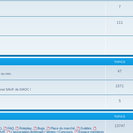
7
111
TOPICS
47
s ou non.
1571
de tout SAUF de DAOC !
5
TOPICS
13747
C)
,
FAQ
,
Roleplay
,
Bugs
,
Place du marché
,
Guildes
,
RvR
,
L'association Amtenaël / Ventes / Concours
,
Espace membres