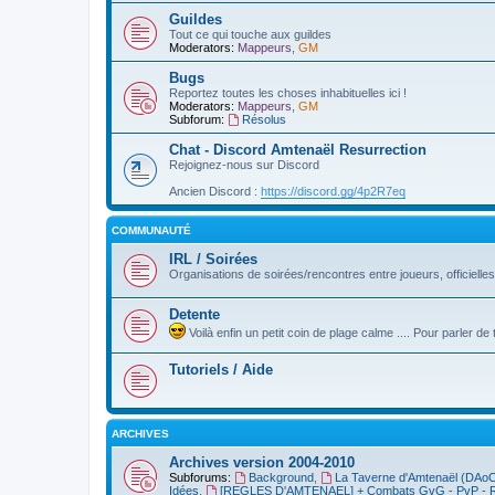
Guildes
Tout ce qui touche aux guildes
Moderators:
Mappeurs
,
GM
Bugs
Reportez toutes les choses inhabituelles ici !
Moderators:
Mappeurs
,
GM
Subforum:
Résolus
Chat - Discord Amtenaël Resurrection
Rejoignez-nous sur Discord
Ancien Discord :
https://discord.gg/4p2R7eq
COMMUNAUTÉ
IRL / Soirées
Organisations de soirées/rencontres entre joueurs, officielle
Detente
Voilà enfin un petit coin de plage calme .... Pour parler 
Tutoriels / Aide
ARCHIVES
Archives version 2004-2010
Subforums:
Background
,
La Taverne d'Amtenaël (DAo
Idées
,
[REGLES D'AMTENAEL] + Combats GvG - PvP - 