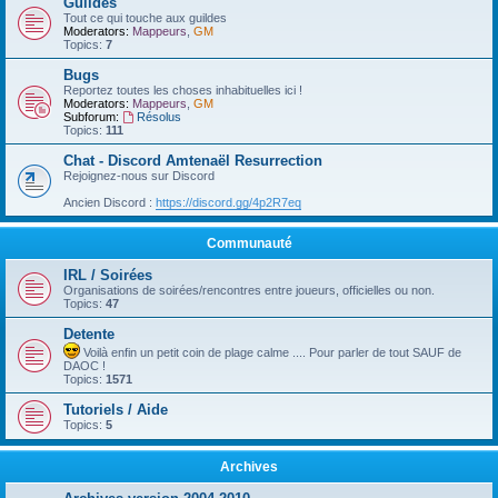
Guildes
Tout ce qui touche aux guildes
Moderators:
Mappeurs
,
GM
Topics:
7
Bugs
Reportez toutes les choses inhabituelles ici !
Moderators:
Mappeurs
,
GM
Subforum:
Résolus
Topics:
111
Chat - Discord Amtenaël Resurrection
Rejoignez-nous sur Discord
Ancien Discord :
https://discord.gg/4p2R7eq
Communauté
IRL / Soirées
Organisations de soirées/rencontres entre joueurs, officielles ou non.
Topics:
47
Detente
Voilà enfin un petit coin de plage calme .... Pour parler de tout SAUF de
DAOC !
Topics:
1571
Tutoriels / Aide
Topics:
5
Archives