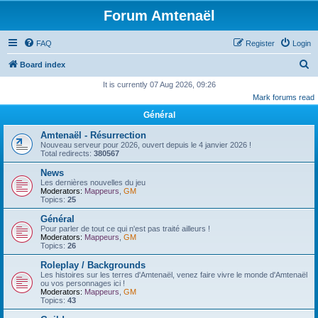
Forum Amtenaël
FAQ
Register
Login
S
Board index
e
It is currently 07 Aug 2026, 09:26
Mark forums read
a
Général
r
c
Amtenaël - Résurrection
Nouveau serveur pour 2026, ouvert depuis le 4 janvier 2026 !
h
Total redirects:
380567
News
Les dernières nouvelles du jeu
Moderators:
Mappeurs
,
GM
Topics:
25
Général
Pour parler de tout ce qui n'est pas traité ailleurs !
Moderators:
Mappeurs
,
GM
Topics:
26
Roleplay / Backgrounds
Les histoires sur les terres d'Amtenaël, venez faire vivre le monde d'Amtenaël
ou vos personnages ici !
Moderators:
Mappeurs
,
GM
Topics:
43