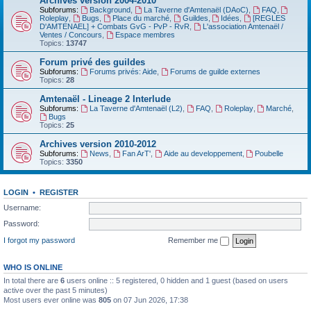
Archives version 2004-2010
Subforums:
Background
,
La Taverne d'Amtenaël (DAoC)
,
FAQ
,
Roleplay
,
Bugs
,
Place du marché
,
Guildes
,
Idées
,
[REGLES
D'AMTENAEL] + Combats GvG - PvP - RvR
,
L'association Amtenaël /
Ventes / Concours
,
Espace membres
Topics:
13747
Forum privé des guildes
Subforums:
Forums privés: Aide
,
Forums de guilde externes
Topics:
28
Amtenaël - Lineage 2 Interlude
Subforums:
La Taverne d'Amtenaël (L2)
,
FAQ
,
Roleplay
,
Marché
,
Bugs
Topics:
25
Archives version 2010-2012
Subforums:
News
,
Fan ArT'
,
Aide au developpement
,
Poubelle
Topics:
3350
LOGIN
•
REGISTER
Username:
Password:
I forgot my password
Remember me
WHO IS ONLINE
In total there are
6
users online :: 5 registered, 0 hidden and 1 guest (based on users
active over the past 5 minutes)
Most users ever online was
805
on 07 Jun 2026, 17:38