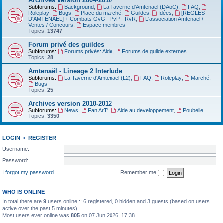
Archives version 2004-2010
Subforums:
Background
,
La Taverne d'Amtenaël (DAoC)
,
FAQ
,
Roleplay
,
Bugs
,
Place du marché
,
Guildes
,
Idées
,
[REGLES
D'AMTENAEL] + Combats GvG - PvP - RvR
,
L'association Amtenaël /
Ventes / Concours
,
Espace membres
Topics:
13747
Forum privé des guildes
Subforums:
Forums privés: Aide
,
Forums de guilde externes
Topics:
28
Amtenaël - Lineage 2 Interlude
Subforums:
La Taverne d'Amtenaël (L2)
,
FAQ
,
Roleplay
,
Marché
,
Bugs
Topics:
25
Archives version 2010-2012
Subforums:
News
,
Fan ArT'
,
Aide au developpement
,
Poubelle
Topics:
3350
LOGIN
•
REGISTER
Username:
Password:
I forgot my password
Remember me
WHO IS ONLINE
In total there are
9
users online :: 6 registered, 0 hidden and 3 guests (based on users
active over the past 5 minutes)
Most users ever online was
805
on 07 Jun 2026, 17:38