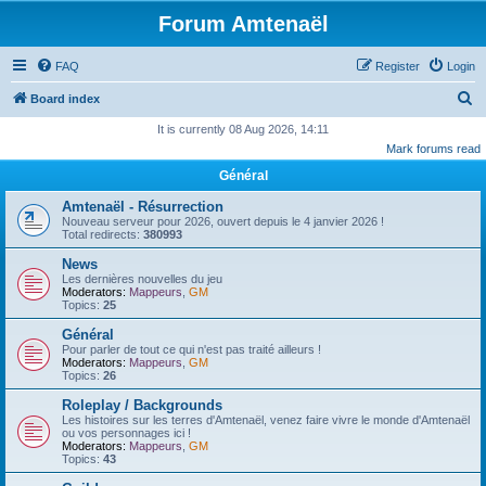
Forum Amtenaël
FAQ
Register
Login
S
Board index
e
It is currently 08 Aug 2026, 14:11
Mark forums read
a
Général
r
c
Amtenaël - Résurrection
Nouveau serveur pour 2026, ouvert depuis le 4 janvier 2026 !
h
Total redirects:
380993
News
Les dernières nouvelles du jeu
Moderators:
Mappeurs
,
GM
Topics:
25
Général
Pour parler de tout ce qui n'est pas traité ailleurs !
Moderators:
Mappeurs
,
GM
Topics:
26
Roleplay / Backgrounds
Les histoires sur les terres d'Amtenaël, venez faire vivre le monde d'Amtenaël
ou vos personnages ici !
Moderators:
Mappeurs
,
GM
Topics:
43