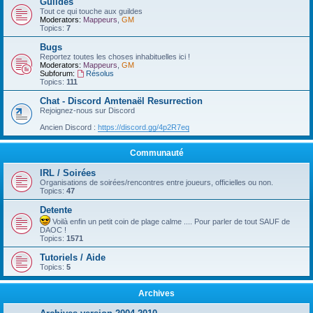
Guildes
Tout ce qui touche aux guildes
Moderators:
Mappeurs
,
GM
Topics:
7
Bugs
Reportez toutes les choses inhabituelles ici !
Moderators:
Mappeurs
,
GM
Subforum:
Résolus
Topics:
111
Chat - Discord Amtenaël Resurrection
Rejoignez-nous sur Discord
Ancien Discord :
https://discord.gg/4p2R7eq
Communauté
IRL / Soirées
Organisations de soirées/rencontres entre joueurs, officielles ou non.
Topics:
47
Detente
Voilà enfin un petit coin de plage calme .... Pour parler de tout SAUF de
DAOC !
Topics:
1571
Tutoriels / Aide
Topics:
5
Archives