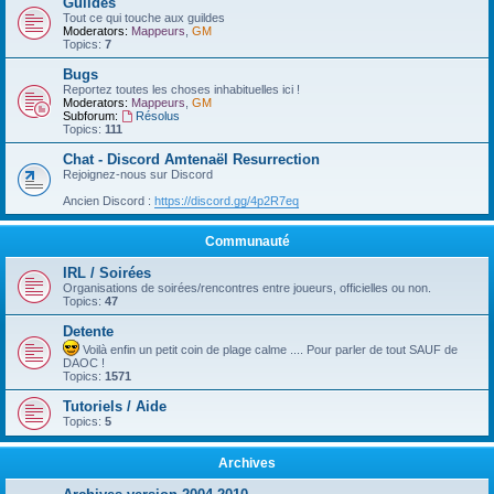
Guildes
Tout ce qui touche aux guildes
Moderators:
Mappeurs
,
GM
Topics:
7
Bugs
Reportez toutes les choses inhabituelles ici !
Moderators:
Mappeurs
,
GM
Subforum:
Résolus
Topics:
111
Chat - Discord Amtenaël Resurrection
Rejoignez-nous sur Discord
Ancien Discord :
https://discord.gg/4p2R7eq
Communauté
IRL / Soirées
Organisations de soirées/rencontres entre joueurs, officielles ou non.
Topics:
47
Detente
Voilà enfin un petit coin de plage calme .... Pour parler de tout SAUF de
DAOC !
Topics:
1571
Tutoriels / Aide
Topics:
5
Archives