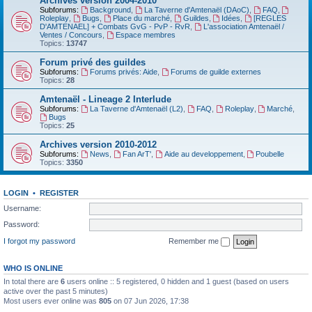
Archives version 2004-2010
Subforums:
Background
,
La Taverne d'Amtenaël (DAoC)
,
FAQ
,
Roleplay
,
Bugs
,
Place du marché
,
Guildes
,
Idées
,
[REGLES
D'AMTENAEL] + Combats GvG - PvP - RvR
,
L'association Amtenaël /
Ventes / Concours
,
Espace membres
Topics:
13747
Forum privé des guildes
Subforums:
Forums privés: Aide
,
Forums de guilde externes
Topics:
28
Amtenaël - Lineage 2 Interlude
Subforums:
La Taverne d'Amtenaël (L2)
,
FAQ
,
Roleplay
,
Marché
,
Bugs
Topics:
25
Archives version 2010-2012
Subforums:
News
,
Fan ArT'
,
Aide au developpement
,
Poubelle
Topics:
3350
LOGIN
•
REGISTER
Username:
Password:
I forgot my password
Remember me
WHO IS ONLINE
In total there are
6
users online :: 5 registered, 0 hidden and 1 guest (based on users
active over the past 5 minutes)
Most users ever online was
805
on 07 Jun 2026, 17:38