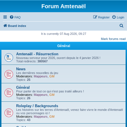
Forum Amtenaël
FAQ
Register
Login
S
Board index
e
It is currently 07 Aug 2026, 09:27
Mark forums read
a
Général
r
c
Amtenaël - Résurrection
Nouveau serveur pour 2026, ouvert depuis le 4 janvier 2026 !
h
Total redirects:
380567
News
Les dernières nouvelles du jeu
Moderators:
Mappeurs
,
GM
Topics:
25
Général
Pour parler de tout ce qui n'est pas traité ailleurs !
Moderators:
Mappeurs
,
GM
Topics:
26
Roleplay / Backgrounds
Les histoires sur les terres d'Amtenaël, venez faire vivre le monde d'Amtenaël
ou vos personnages ici !
Moderators:
Mappeurs
,
GM
Topics:
43